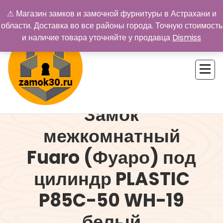
Перейти
⚠ Магазин замков и замочной фурнитуры в Астрахани и
к
области. Доставка во все районы города. Точную стоимость
содержимому
и наличие товара уточняйте у продавца
Dismiss
Замок
Купить замок в Астрахани. Замки и дверная фурнитура
межкомнатный
Fuaro (Фуаро) под
цилиндр PLASTIC
P85C-50 WH-19
белый