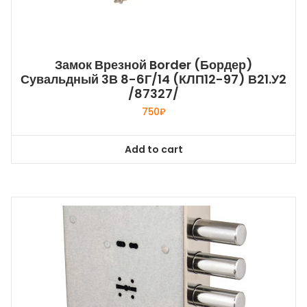
Замок Врезной Border (Бордер)
Сувальдный 3В 8-6Г/14 (КЛП12-97) В21.У2
/87327/
750
₽
Add to cart