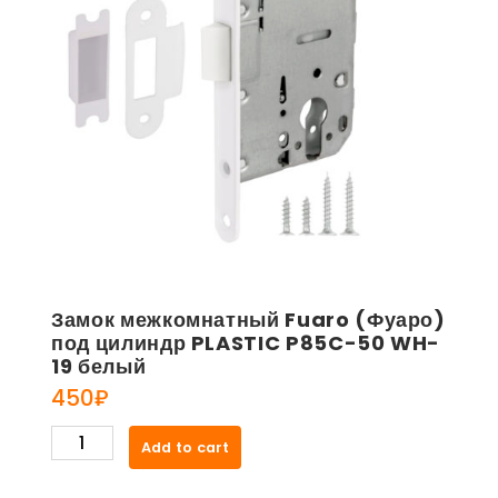
Замок межкомнатный Fuaro (Фуаро)
под цилиндр PLASTIC P85C-50 WH-
19 белый
450
₽
Замок
Add to cart
межкомнатный
Fuaro