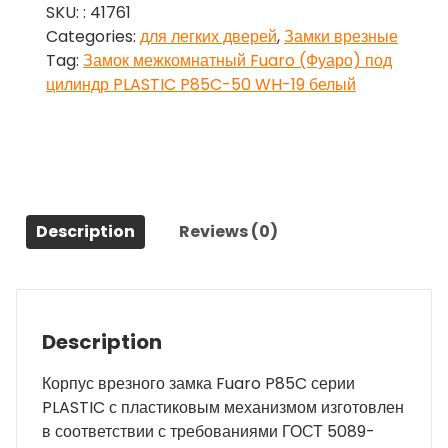
SKU:
: 41761
(Фуаро)
Categories:
для легких дверей
,
Замки врезные
под
Tag:
Замок межкомнатный Fuaro (Фуаро) под
цилиндр
цилиндр PLASTIC P85C-50 WH-19 белый
PLASTIC
P85C-
50
WH-
19
белый
Description
Reviews (0)
quantity
Description
Корпус врезного замка Fuaro P85C серии
PLASTIC с пластиковым механизмом изготовлен
в соответствии с требованиями ГОСТ 5089-