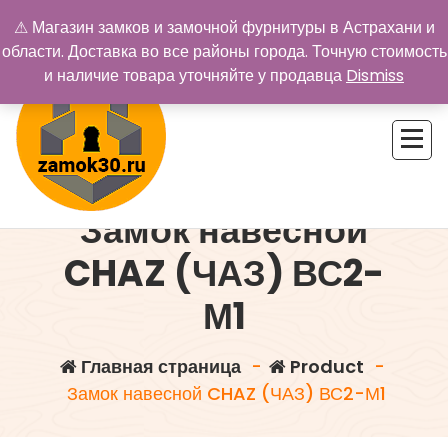
Перейти
⚠ Магазин замков и замочной фурнитуры в Астрахани и
к
области. Доставка во все районы города. Точную стоимость
содержимому
и наличие товара уточняйте у продавца
Dismiss
Замок навесной
Купить замок в Астрахани. Замки и дверная фурнитура
CHAZ (ЧАЗ) ВС2-
М1
Главная страница
-
Product
-
Замок навесной CHAZ (ЧАЗ) ВС2-М1