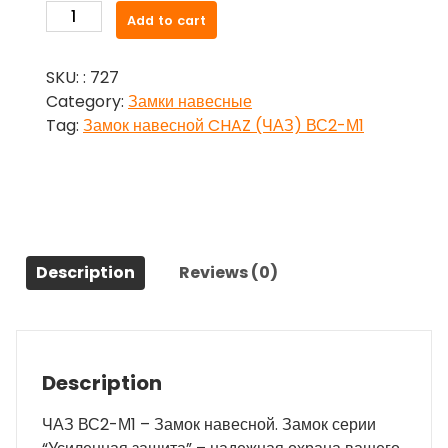
Замок
Add to cart
навесной
CHAZ
SKU:
: 727
(ЧАЗ)
Category:
Замки навесные
ВС2-
Tag:
Замок навесной CHAZ (ЧАЗ) ВС2-М1
М1
quantity
Description
Reviews (0)
Description
ЧАЗ ВС2-М1 – Замок навесной. Замок серии