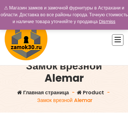
Перейти
⚠ Магазин замков и замочной фурнитуры в Астрахани и
к
области. Доставка во все районы города. Точную стоимость
содержимому
и наличие товара уточняйте у продавца
Dismiss
Замок врезной
Купить замок в Астрахани. Замки и дверная фурнитура
Alemar
Главная страница
-
Product
-
Замок врезной Alemar