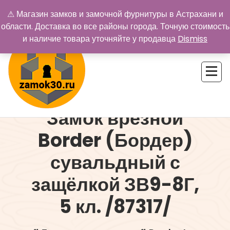
Перейти
⚠ Магазин замков и замочной фурнитуры в Астрахани и
к
области. Доставка во все районы города. Точную стоимость
содержимому
и наличие товара уточняйте у продавца
Dismiss
Замок врезной
Купить замок в Астрахани. Замки и дверная фурнитура
Border (Бордер)
сувальдный с
защёлкой ЗВ9-8Г,
5 кл. /87317/