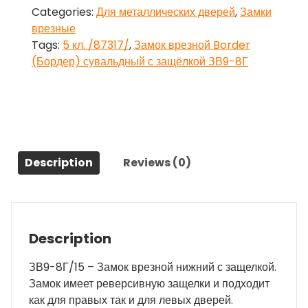
Categories:
Для металлических дверей
,
Замки
сувальдный
врезные
с
Tags:
5 кл. /87317/
,
Замок врезной Border
защёлкой
(Бордер) сувальдный с защёлкой ЗВ9-8Г
ЗВ9-
8Г,
5
кл.
/87317/
quantity
Description
Reviews (0)
Description
ЗВ9-8Г/15 – Замок врезной нижний с защелкой.
Замок имеет реверсивную защелки и подходит
как для правых так и для левых дверей.