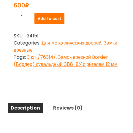
600
₽
Замок
Add to cart
врезной
Border
SKU:
: 34151
(Бордер)
Categories:
Для металлических дверей
,
Замки
сувальдный
врезные
ЗВ8-
Tags:
3 кл. /76314/
,
Замок врезной Border
8У
(Бордер) сувальдный ЗВ8-8У с ригелем 12 мм
с
ригелем
12
мм,
3
кл.
Description
Reviews (0)
/76314/
quantity