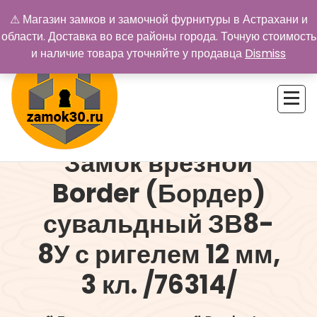
Перейти
⚠ Магазин замков и замочной фурнитуры в Астрахани и
к
области. Доставка во все районы города. Точную стоимость
содержимому
и наличие товара уточняйте у продавца
Dismiss
Замок врезной
Купить замок в Астрахани. Замки и дверная фурнитура
Border (Бордер)
сувальдный ЗВ8-
8У с ригелем 12 мм,
3 кл. /76314/