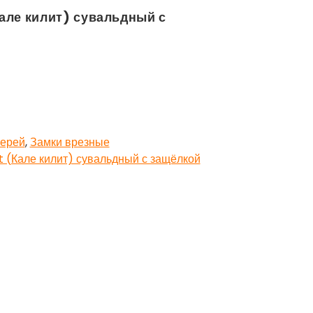
Кале килит) сувальдный с
верей
,
Замки врезные
it (Кале килит) сувальдный с защёлкой