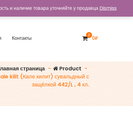
ость и наличие товара уточняйте у продавца
Dismiss
0
я
К
о
н
т
а
к
т
ы
0
₽
лавная страница
-
Product
-
ale kilit (Кале килит) сувальдный с
защёлкой 442/L , 4 кл.