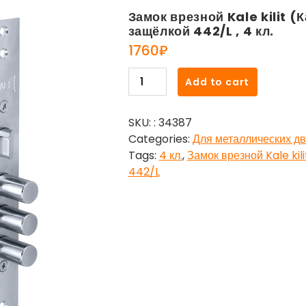
Замок врезной Kale kilit (
защёлкой 442/L , 4 кл.
1760
₽
Замок
Add to cart
врезной
Kale
SKU:
: 34387
kilit
Categories:
Для металлических д
(Кале
Tags:
4 кл.
,
Замок врезной Kale kil
килит)
442/L
сувальдный
с
защёлкой
442/L
,
4
кл.
quantity