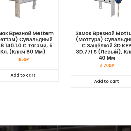
мок Врезной Mettem
Замок Врезной Mott
еттэм) Сувальдный
(Моттура) Сувальд
8 140.1.0 С Тягами, 5
С Защёлкой 3D KE
Кл. (ключ 80 Мм)
3D.771 S (левый), К
40 Мм
1850
₽
31700
₽
Add to cart
Add to cart