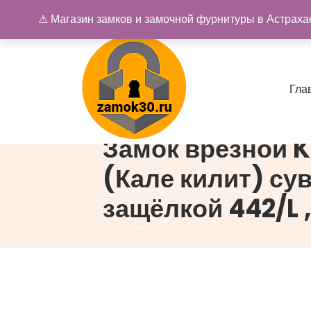
Перейти
⚠ Магазин замков и замочной фурнитуры в Астрахан
к
содержимому
Г
л
а
Замок врезной Ka
Купить замок в Астрахани. Замки и дверная фурнитура
(Кале килит) су
защёлкой 442/L ,