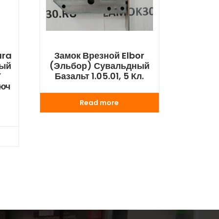
ura
Замок Врезной Elbor
ный
(Эльбор) Сувальдный
Y
Базальт 1.05.01, 5 Кл.
люч
Read more