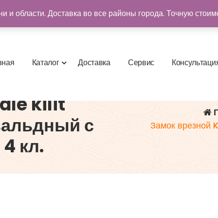
и и области. Доставка во все районы города. Точную стоим
в
н
а
я
К
а
т
а
л
о
г
Д
о
с
т
а
в
к
а
С
е
р
в
и
с
К
о
н
с
у
л
ь
т
а
ц
и
le kilit
Г
вальдный с
Замок врезной K
 4 кл.