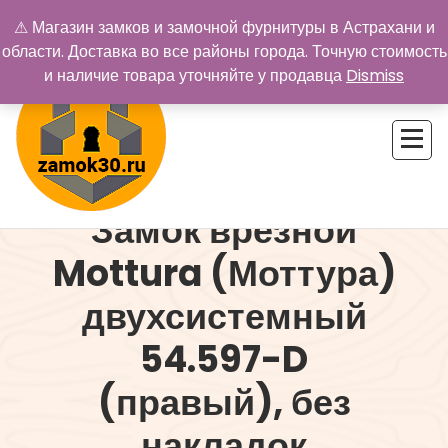
Перейти
⚠ Магазин замков и замочной фурнитуры в Астрахани и
к
области. Доставка во все районы города. Точную стоимость
содержимому
и наличие товара уточняйте у продавца
Dismiss
Замок врезной
Купить замок в Астрахани. Замки и дверная фурнитура
Mottura (Моттура)
двухсистемный
54.597-D
(правый), без
накладок