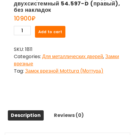
двухсистемный 54.597-D (правый),
без накладок
10900
₽
Замок
Add to cart
врезной
Mottura
SKU:
1811
(Моттура)
Categories:
Для металлических дверей
,
Замки
двухсистемный
врезные
54.597-
Tag:
Замок врезной Mottura (Моттура)
D
(правый),
без
накладок
quantity
Description
Reviews (0)