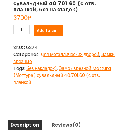
сувальдный 40.701.60 (с отв.
планкой, без накладок)
3700
₽
Замок
Add to cart
врезной
Mottura
SKU:
: 6274
(Моттура)
Categories:
Для металлических дверей
,
Замки
сувальдный
врезные
40.701.60
Tags:
без накладок)
,
Замок врезной Mottura
(с
(Моттура) сувальдный 40.701.60 (с отв.
отв.
планкой
планкой,
без
накладок)
quantity
Description
Reviews (0)