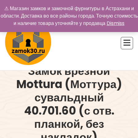
Перейти
⚠ Магазин замков и замочной фурнитуры в Астрахани и
к
области. Доставка во все районы города. Точную стоимость
содержимому
и наличие товара уточняйте у продавца
Dismiss
Замок врезной
Купить замок в Астрахани. Замки и дверная фурнитура
Mottura (Моттура)
сувальдный
40.701.60 (с отв.
планкой, без
накладок)