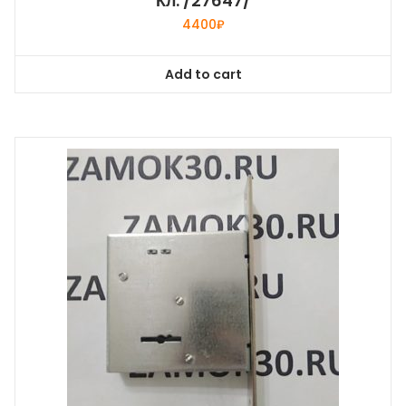
Кл. /27647/
4400
₽
Add to cart