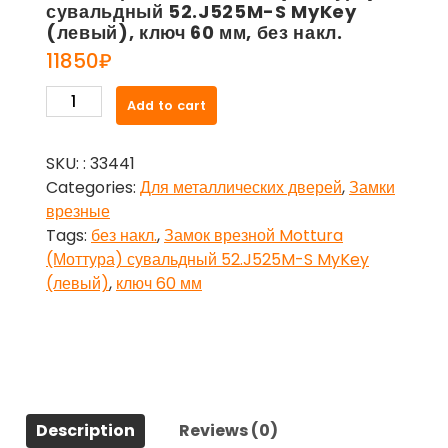
сувальдный 52.J525M-S MyKey
(левый), ключ 60 мм, без накл.
11850
₽
Замок
Add to cart
врезной
Mottura
SKU:
: 33441
(Моттура)
Categories:
Для металлических дверей
,
Замки
сувальдный
врезные
52.J525M-
Tags:
без накл.
,
Замок врезной Mottura
S
(Моттура) сувальдный 52.J525M-S MyKey
MyKey
(левый)
,
ключ 60 мм
(левый),
ключ
60
мм,
без
накл.
Description
Reviews (0)
quantity