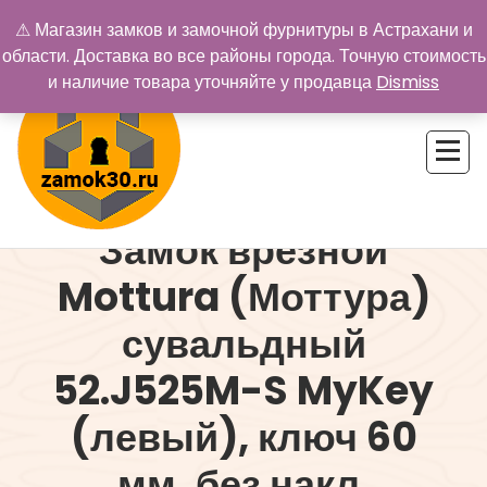
Перейти
⚠ Магазин замков и замочной фурнитуры в Астрахани и
к
области. Доставка во все районы города. Точную стоимость
содержимому
и наличие товара уточняйте у продавца
Dismiss
Замок врезной
Купить замок в Астрахани. Замки и дверная фурнитура
Mottura (Моттура)
сувальдный
52.J525M-S MyKey
(левый), ключ 60
мм, без накл.