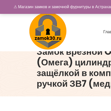
Перейти
⚠ Магазин замков и замочной фурнитуры в Астрахан
к
содержимому
Г
л
а
Замок врезной
Купить замок в Астрахани. Замки и дверная фурнитура
(Омега) цилинд
защёлкой в комп
ручкой ЗВ7 (медь