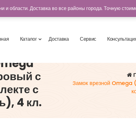
и и области. Доставка во все районы города. Точную стоим
в
н
а
я
К
а
т
а
л
о
г
Д
о
с
т
а
в
к
а
С
е
р
в
и
с
К
о
н
с
у
л
ь
т
а
ц
и
 Omega
ровый с
Г
Замок врезной Omega (
лекте с
к
), 4 кл.