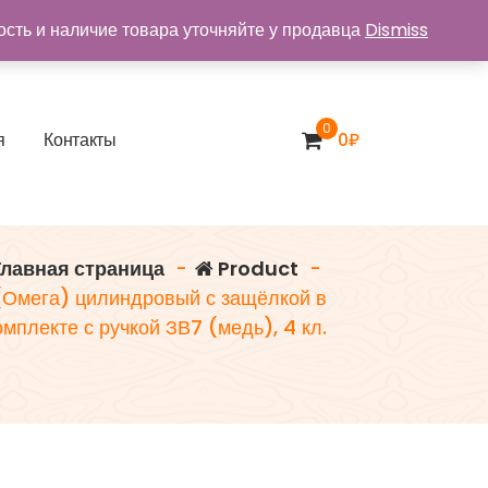
ость и наличие товара уточняйте у продавца
Dismiss
0
я
К
о
н
т
а
к
т
ы
0
₽
лавная страница
-
Product
-
Омега) цилиндровый с защёлкой в
омплекте с ручкой ЗВ7 (медь), 4 кл.