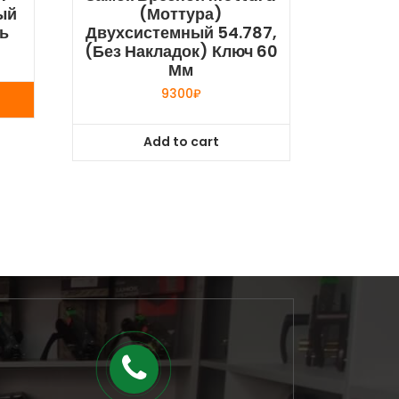
ый
(Моттура)
ь
Двухсистемный 54.787,
(без Накладок) Ключ 60
Мм
9300
₽
Add to cart