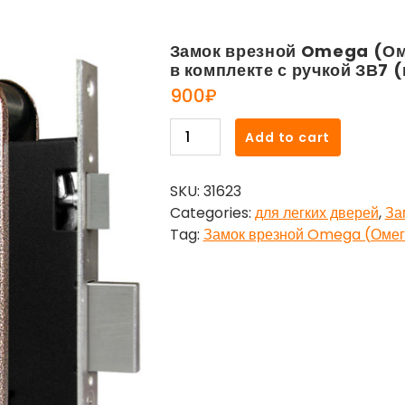
Замок врезной Omega (Ом
в комплекте с ручкой ЗВ7 (
900
₽
Замок
Add to cart
врезной
Omega
SKU:
31623
(Омега)
Categories:
для легких дверей
,
За
цилиндровый
Tag:
Замок врезной Omega (Омег
с
защёлкой
в
комплекте
с
ручкой
ЗВ7
(медь),