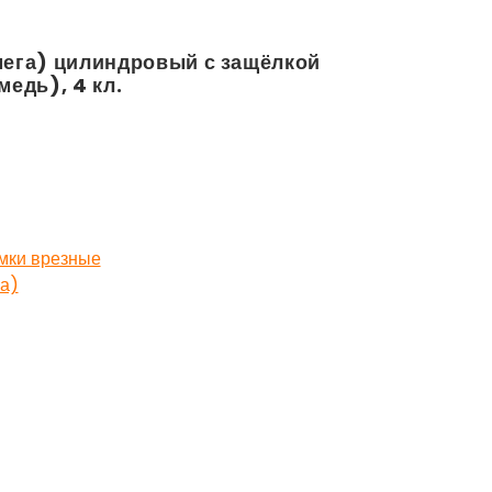
ега) цилиндровый с защёлкой
медь), 4 кл.
мки врезные
а)