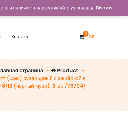
ость и наличие товара уточняйте у продавца
Dismiss
0
я
К
о
н
т
а
к
т
ы
0
₽
лавная страница
-
Product
-
am (Сам) сувальдный с защёлкой в
-8/13 (черный муар), 3 кл. /76704/