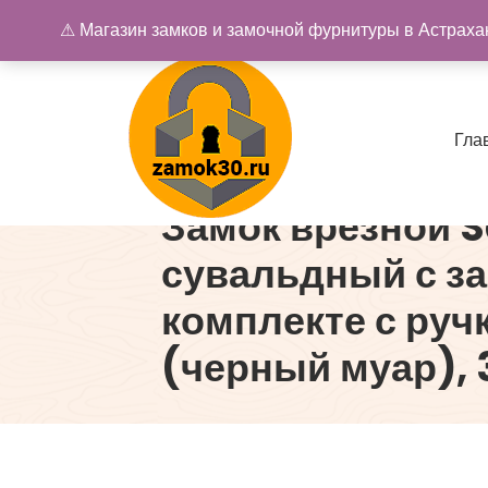
Перейти
⚠ Магазин замков и замочной фурнитуры в Астрахан
к
содержимому
Г
л
а
Замок врезной 
Купить замок в Астрахани. Замки и дверная фурнитура
сувальдный с з
комплекте с руч
(черный муар), 3