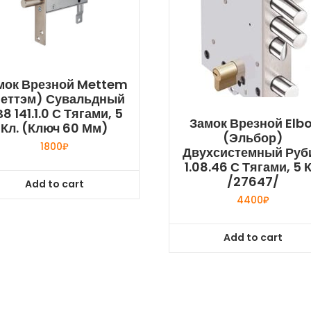
мок Врезной Mettem
еттэм) Сувальдный
8 141.1.0 С Тягами, 5
Замок Врезной Elbo
Кл. (ключ 60 Мм)
(Эльбор)
1800
₽
Двухсистемный Руб
1.08.46 С Тягами, 5 К
/27647/
Add to cart
4400
₽
Add to cart