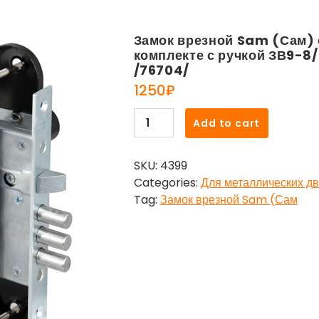
Замок врезной Sam (Сам) 
комплекте с ручкой ЗВ9-8/
/76704/
1250
₽
Замок
Add to cart
врезной
Sam
SKU:
4399
(Сам)
Categories:
Для металлических д
сувальдный
Tag:
Замок врезной Sam (Сам
с
защёлкой
в
комплекте
с
ручкой
ЗВ9-