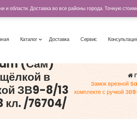
и и области. Доставка во все районы города. Точную стоим
в
н
а
я
К
а
т
а
л
о
г
Д
о
с
т
а
в
к
а
С
е
р
в
и
с
К
о
н
с
у
л
ь
т
а
ц
и
Sam (Сам)
ащёлкой в
Г
Замок врезной S
кой ЗВ9-8/13
комплекте с ручкой ЗВ9
 кл. /76704/