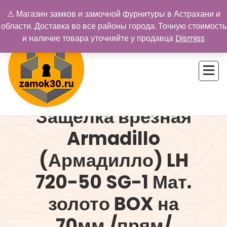
Перейти
⚠ Магазин замков и замочной фурнитуры в Астрахани и
к
области. Доставка во все районы города. Точную стоимость
содержимому
и наличие товара уточняйте у продавца
Dismiss
Защелка врезная
Купить замок в Астрахани. Замки и дверная фурнитура
Armadillo
(Армадилло) LH
720-50 SG-1 Мат.
золото BOX на
70мм /прям/