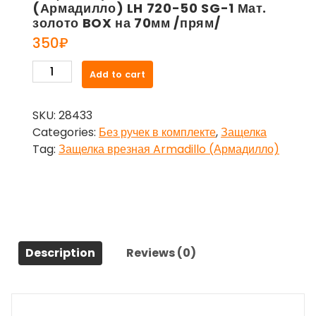
(Армадилло) LH 720-50 SG-1 Мат.
золото BOX на 70мм /прям/
350
₽
Защелка
Add to cart
врезная
Armadillo
SKU:
28433
(Армадилло)
Categories:
Без ручек в комплекте
,
Защелка
LH
Tag:
Защелка врезная Armadillo (Армадилло)
720-
50
SG-
1
Мат.
золото
Description
Reviews (0)
BOX
на
70мм
/