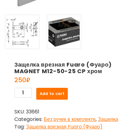
Защелка врезная Fuaro (Фуаро)
MAGNET M12-50-25 CP хром
250
₽
Защелка
Add to cart
врезная
Fuaro
SKU:
33661
(Фуаро)
Categories:
Без ручек в комплекте
,
Защелка
MAGNET
Tag:
Защелка врезная Fuaro (Фуаро)
M12-
50-