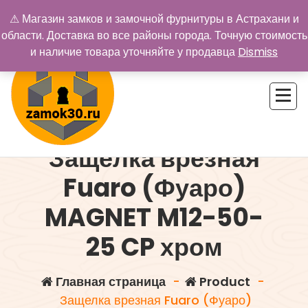
Перейти
⚠ Магазин замков и замочной фурнитуры в Астрахани и
к
области. Доставка во все районы города. Точную стоимость
содержимому
и наличие товара уточняйте у продавца
Dismiss
Защелка врезная
Купить замок в Астрахани. Замки и дверная фурнитура
Fuaro (Фуаро)
MAGNET M12-50-
25 CP хром
Главная страница
-
Product
-
Защелка врезная Fuaro (Фуаро)