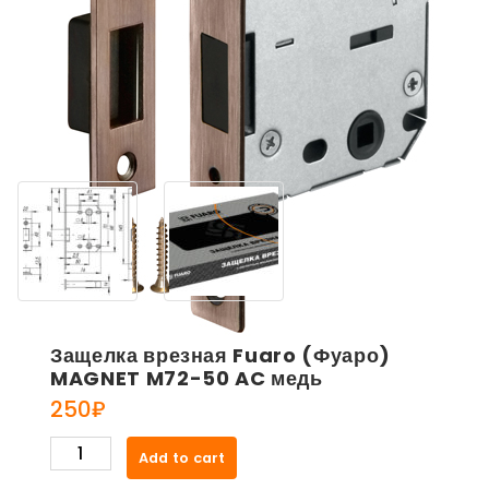
Защелка врезная Fuaro (Фуаро)
MAGNET M72-50 AC медь
250
₽
Защелка
Add to cart
врезная