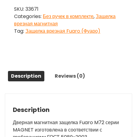
Fuaro
SKU:
33671
(Фуаро)
Categories:
Без ручек в комплекте
,
Защелка
MAGNET
врезная магнитная
M72-
Tag:
Защелка врезная Fuaro (Фуаро)
50
AC
медь
quantity
Description
Reviews (0)
Description
Дверная магнитная защелка Fuaro M72 серии
MAGNET изготовлена в соответствии с