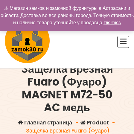
Перейти
⚠ Магазин замков и замочной фурнитуры в Астрахани и
к
области. Доставка во все районы города. Точную стоимость
содержимому
и наличие товара уточняйте у продавца
Dismiss
Защелка врезная
Купить замок в Астрахани. Замки и дверная фурнитура
Fuaro (Фуаро)
MAGNET M72-50
AC медь
Главная страница
-
Product
-
Защелка врезная Fuaro (Фуаро)