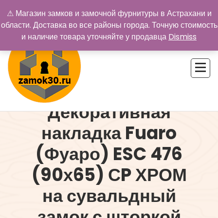
Перейти
⚠ Магазин замков и замочной фурнитуры в Астрахани и
к
области. Доставка во все районы города. Точную стоимость
содержимому
и наличие товара уточняйте у продавца
Dismiss
Декоративная
Купить замок в Астрахани. Замки и дверная фурнитура
накладка Fuaro
(Фуаро) ESC 476
(90х65) СP ХРОМ
на сувальдный
замок с шторкой