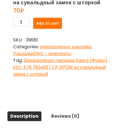
на сувальдный замок с шторкой
70
₽
Декоративная
Add to cart
накладка
Fuaro
SKU:
: 39681
(Фуаро)
Categories:
декоративные накладки
,
ESC
Накладки/WC - комплекты
476
Tag:
Декоративная накладка Fuaro (Фуаро)
(90х65)
ESC 476 (90х65) СP ХРОМ на сувальдный
СP
замок с шторкой
ХРОМ
на
сувальдный
замок
с
шторкой
Description
Reviews (0)
quantity