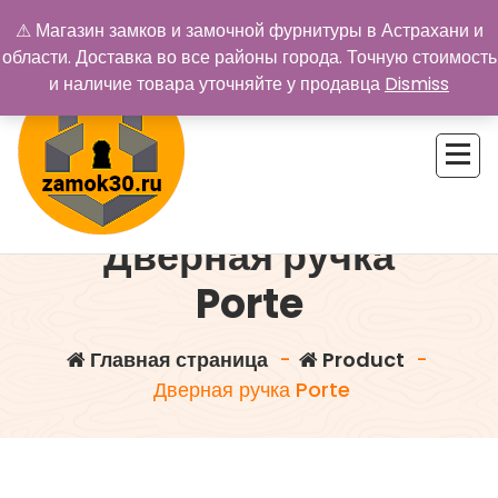
Перейти
⚠ Магазин замков и замочной фурнитуры в Астрахани и
к
области. Доставка во все районы города. Точную стоимость
содержимому
и наличие товара уточняйте у продавца
Dismiss
Дверная ручка
Купить замок в Астрахани. Замки и дверная фурнитура
Porte
Главная страница
-
Product
-
Дверная ручка Porte