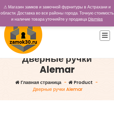
Перейти
⚠ Магазин замков и замочной фурнитуры в Астрахани и
к
области. Доставка во все районы города. Точную стоимость
содержимому
и наличие товара уточняйте у продавца
Dismiss
Дверные ручки
Купить замок в Астрахани. Замки и дверная фурнитура
Alemar
Главная страница
-
Product
-
Дверные ручки Alemar