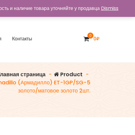
ость и наличие товара уточняйте у продавца
Dismiss
0
я
К
о
н
т
а
к
т
ы
0
₽
лавная страница
-
Product
-
madillo (Армадилло) ET-1GP/SG-5
золото/матовое золото 2шт.