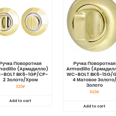
Ручка Поворотная
Ручка Поворотная
madillo (Армадилло)
Armadillo (Армадил
-BOLT BK6-1GP/CP-
WC-BOLT BK6-1SG/
2 Золото/хром
4 Матовое Золото
Золото
320
₽
620
₽
Add to cart
Add to cart