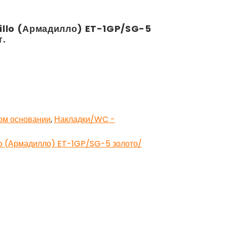
illo (Армадилло) ET-1GP/SG-5
т.
ом основании
,
Накладки/WC -
o (Армадилло) ET-1GP/SG-5 золото/