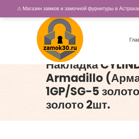
Перейти
⚠ Магазин замков и замочной фурнитуры в Астрахан
к
содержимому
Г
л
а
Накладка CYLIN
Купить замок в Астрахани. Замки и дверная фурнитура
Armadillo (Арм
1GP/SG-5 золот
золото 2шт.