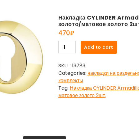
Накладка CYLINDER Armad
золото/матовое золото 2ш
470
₽
Накладка
Add to cart
CYLINDER
Armadillo
SKU:
: 13783
(Армадилло)
Categories:
накладки на раздельн
ET-
комплекты
1GP/SG-
Tag:
Накладка CYLINDER Armadill
5
матовое золото 2шт.
золото/
матовое
золото
2шт.
quantity