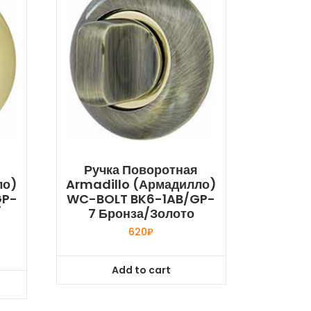
Ручка Поворотная
ло)
Armadillo (Армадилло)
GP-
WC-BOLT BK6-1AB/GP-
/
7 Бронза/золото
620
₽
Add to cart