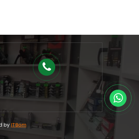
ed by
ITBom