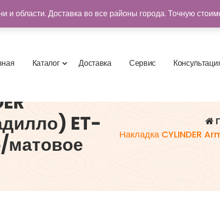
и и области. Доставка во все районы города. Точную стоим
в
н
а
я
К
а
т
а
л
о
г
Д
о
с
т
а
в
к
а
С
е
р
в
и
с
К
о
н
с
у
л
ь
т
а
ц
и
DER
адилло) ET-
Г
Накладка CYLINDER Ar
о/матовое