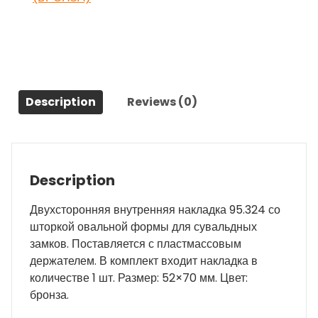
шторкой
95.324
(БРОНЗА),
1
шт
quantity
Description
Reviews (0)
Description
Двухсторонняя внутренняя накладка 95.324 со
шторкой овальной формы для сувальдных
замков. Поставляется с пластмассовым
держателем. В комплект входит накладка в
количестве 1 шт. Размер: 52×70 мм. Цвет:
бронза.