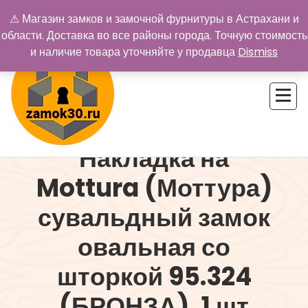
Перейти
⚠ Магазин замков и замочной фурнитуры в Астрахани и
к
области. Доставка во все районы города. Точную стоимость
содержимому
и наличие товара уточняйте у продавца
Dismiss
Накладка на
Купить замок в Астрахани. Замки и дверная фурнитура
Mottura (Моттура)
сувальдный замок
овальная со
шторкой 95.324
(БРОНЗА), 1 шт