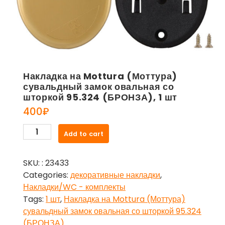
Накладка на Mottura (Моттура)
сувальдный замок овальная со
шторкой 95.324 (БРОНЗА), 1 шт
400
₽
Накладка
Add to cart
на
Mottura
SKU:
: 23433
(Моттура)
Categories:
декоративные накладки
,
сувальдный
Накладки/WC - комплекты
замок
Tags:
1 шт
,
Накладка на Mottura (Моттура)
овальная
сувальдный замок овальная со шторкой 95.324
со
(БРОНЗА)