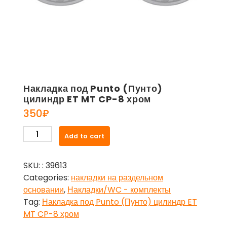
Накладка под Punto (Пунто)
цилиндр ET MT CP-8 хром
350
₽
Накладка
Add to cart
под
Punto
SKU:
: 39613
(Пунто)
Categories:
накладки на раздельном
цилиндр
основании
,
Накладки/WC - комплекты
ET
Tag:
Накладка под Punto (Пунто) цилиндр ET
MT
MT CP-8 хром
CP-