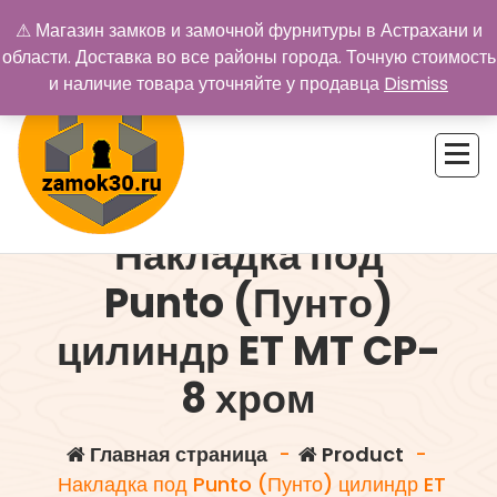
Перейти
⚠ Магазин замков и замочной фурнитуры в Астрахани и
к
области. Доставка во все районы города. Точную стоимость
содержимому
и наличие товара уточняйте у продавца
Dismiss
Накладка под
Купить замок в Астрахани. Замки и дверная фурнитура
Punto (Пунто)
цилиндр ET MT CP-
8 хром
Главная страница
-
Product
-
Накладка под Punto (Пунто) цилиндр ET