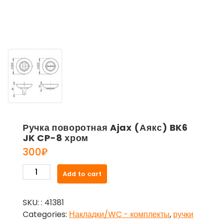
Ручка поворотная Ajax (Аякс) BK6
JK CP-8 хром
300
₽
Ручка
Add to cart
поворотная
Ajax
SKU:
: 41381
(Аякс)
Categories:
Накладки/WC - комплекты
,
ручки
BK6