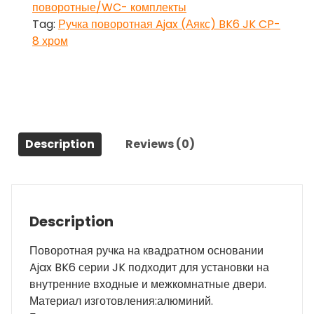
поворотные/WC- комплекты
JK
Tag:
Ручка поворотная Ajax (Аякс) BK6 JK CP-
CP-
8 хром
8
хром
quantity
Description
Reviews (0)
Description
Поворотная ручка на квадратном основании
Ajax BK6 серии JK подходит для установки на
внутренние входные и межкомнатные двери.
Материал изготовления:алюминий.