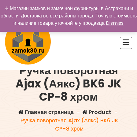
Перейти
⚠ Магазин замков и замочной фурнитуры в Астрахани и
к
области. Доставка во все районы города. Точную стоимость
содержимому
и наличие товара уточняйте у продавца
Dismiss
Ручка поворотная
Купить замок в Астрахани. Замки и дверная фурнитура
Ajax (Аякс) BK6 JK
CP-8 хром
Главная страница
-
Product
-
Ручка поворотная Ajax (Аякс) BK6 JK
CP-8 хром