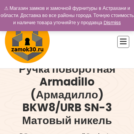
Перейти
⚠ Магазин замков и замочной фурнитуры в Астрахани и
к
области. Доставка во все районы города. Точную стоимость
содержимому
и наличие товара уточняйте у продавца
Dismiss
Ручка поворотная
Купить замок в Астрахани. Замки и дверная фурнитура
Armadillo
(Армадилло)
BKW8/URB SN-3
Матовый никель