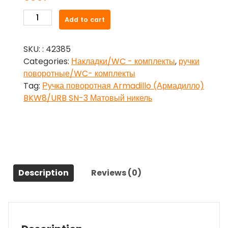
Ручка
Add to cart
поворотная
Armadillo
SKU:
: 42385
(Армадилло)
Categories:
Накладки/WC - комплекты
,
ручки
BKW8/URB
поворотные/WC- комплекты
SN-
Tag:
Ручка поворотная Armadillo (Армадилло)
3
BKW8/URB SN-3 Матовый никель
Матовый
никель
quantity
Description
Reviews (0)