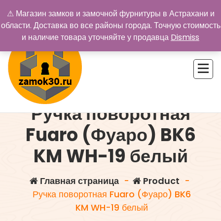
Перейти
⚠ Магазин замков и замочной фурнитуры в Астрахани и
к
области. Доставка во все районы города. Точную стоимость
содержимому
и наличие товара уточняйте у продавца
Dismiss
Ручка поворотная
Купить замок в Астрахани. Замки и дверная фурнитура
Fuaro (Фуаро) BK6
KM WH-19 белый
Главная страница
-
Product
-
Ручка поворотная Fuaro (Фуаро) BK6
KM WH-19 белый