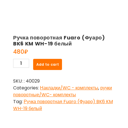
Ручка поворотная Fuaro (Фуаро)
BK6 KM WH-19 белый
480
₽
Ручка
Add to cart
поворотная
Fuaro
SKU:
: 40029
(Фуаро)
Categories:
Накладки/WC - комплекты
,
ручки
BK6
поворотные/WC- комплекты
KM
Tag:
Ручка поворотная Fuaro (Фуаро) BK6 KM
WH-
WH-19 белый
19
белый
quantity