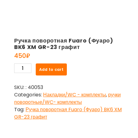
Ручка поворотная Fuaro (Фуаро)
BK6 XM GR-23 графит
450
₽
Ручка
Add to cart
поворотная
Fuaro
SKU:
: 40053
(Фуаро)
Categories:
Накладки/WC - комплекты
,
ручки
BK6
поворотные/WC- комплекты
XM
Tag:
Ручка поворотная Fuaro (Фуаро) BK6 XM
GR-
GR-23 графит
23
графит
quantity