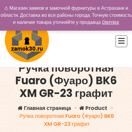
Перейти
⚠ Магазин замков и замочной фурнитуры в Астрахани и
к
области. Доставка во все районы города. Точную стоимость
содержимому
и наличие товара уточняйте у продавца
Dismiss
Ручка поворотная
Купить замок в Астрахани. Замки и дверная фурнитура
Fuaro (Фуаро) BK6
XM GR-23 графит
Главная страница
-
Product
-
Ручка поворотная Fuaro (Фуаро) BK6
XM GR-23 графит