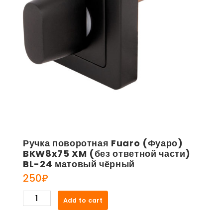
Ручка поворотная Fuaro (Фуаро)
BKW8x75 XM (без ответной части)
BL-24 матовый чёрный
250
₽
Ручка
Add to cart
поворотная
Fuaro