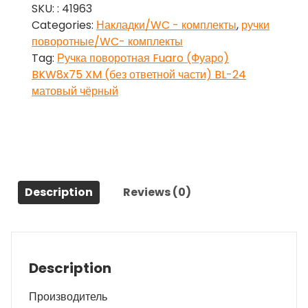
SKU:
: 41963
(Фуаро)
Categories:
Накладки/WC - комплекты
,
ручки
BKW8x75
поворотные/WC- комплекты
XM
Tag:
Ручка поворотная Fuaro (Фуаро)
(без
BKW8x75 XM (без ответной части) BL-24
ответной
матовый чёрный
части)
BL-
24
матовый
чёрный
quantity
Description
Reviews (0)
Description
Производитель