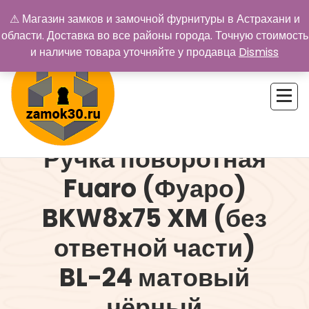
Перейти
⚠ Магазин замков и замочной фурнитуры в Астрахани и
к
области. Доставка во все районы города. Точную стоимость
содержимому
и наличие товара уточняйте у продавца
Dismiss
Ручка поворотная
Купить замок в Астрахани. Замки и дверная фурнитура
Fuaro (Фуаро)
BKW8x75 XM (без
ответной части)
BL-24 матовый
чёрный