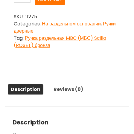
раздельная
MBC
SKU:
: 1275
(МБС)
Categories:
На раздельном основании
,
Ручки
Scilla
дверные
(ROSET)
Tag:
Ручка раздельная MBC (МБС) Scilla
бронза
(ROSET) бронза
quantity
Description
Reviews (0)
Description