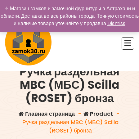
Перейти
⚠ Магазин замков и замочной фурнитуры в Астрахани и
к
области. Доставка во все районы города. Точную стоимость
содержимому
и наличие товара уточняйте у продавца
Dismiss
Ручка раздельная
Купить замок в Астрахани. Замки и дверная фурнитура
MBC (МБС) Scilla
(ROSET) бронза
Главная страница
-
Product
-
Ручка раздельная MBC (МБС) Scilla
(ROSET) бронза