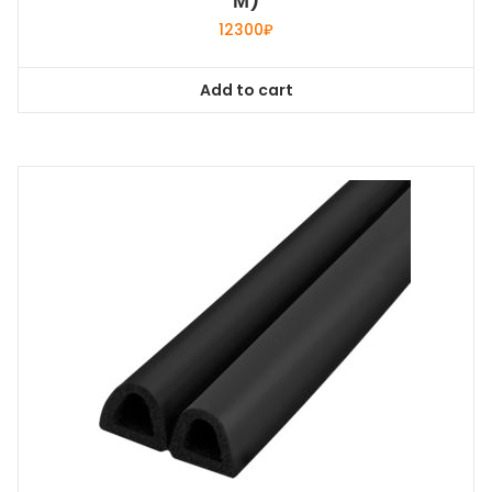
М)
12300
₽
Add to cart