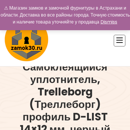
Перейти
⚠ Магазин замков и замочной фурнитуры в Астрахани и
к
области. Доставка во все районы города. Точную стоимость
содержимому
и наличие товара уточняйте у продавца
Dismiss
Самоклеящийся
Купить замок в Астрахани. Замки и дверная фурнитура
уплотнитель,
Trelleborg
(Треллеборг)
профиль D-LIST
14×12 мм, черный