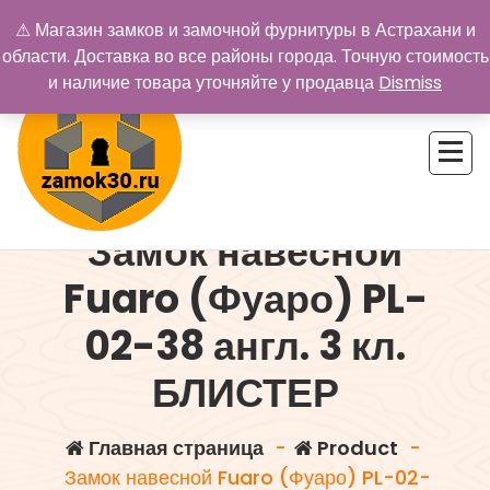
Перейти
⚠ Магазин замков и замочной фурнитуры в Астрахани и
к
области. Доставка во все районы города. Точную стоимость
содержимому
и наличие товара уточняйте у продавца
Dismiss
Замок навесной
Купить замок в Астрахани. Замки и дверная фурнитура
Fuaro (Фуаро) PL-
02-38 англ. 3 кл.
БЛИСТЕР
Главная страница
-
Product
-
Замок навесной Fuaro (Фуаро) PL-02-