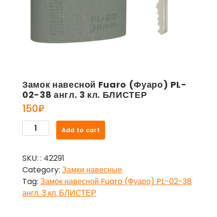
Замок навесной Fuaro (Фуаро) PL-
02-38 англ. 3 кл. БЛИСТЕР
150
₽
Замок
Add to cart
навесной
Fuaro
SKU:
: 42291
(Фуаро)
Category:
Замки навесные
PL-
Tag:
Замок навесной Fuaro (Фуаро) PL-02-38
02-
англ. 3 кл. БЛИСТЕР
38
англ.