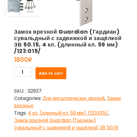
Замок врезной Guardian (Гардиан)
сувальдный с задвижкой и защёлкой
ЗВ 50.15, 4 кл. (длинный кл. 59 мм)
/123:015/
1800
₽
Замок
Add to cart
врезной
Guardian
SKU:
: 32937
(Гардиан)
Categories:
Для металлических дверей
,
Замки
сувальдный
врезные
с
Tags:
4 кл. (длинный кл. 59 мм) /123:015/
,
задвижкой
Замок врезной Guardian (Гардиан)
и
сувальдный с задвижкой и защёлкой ЗВ 50.15
защёлкой
ЗВ