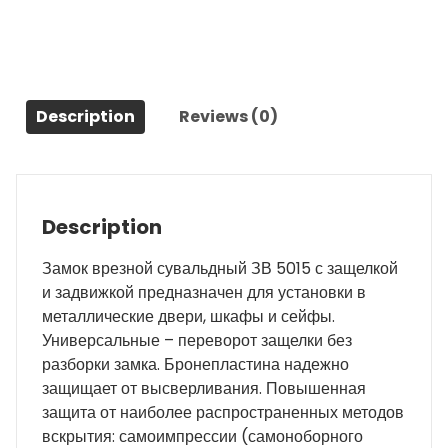
50.15,
4
кл.
(длинный
Description
Reviews (0)
кл.
59
мм)
/123:015/
quantity
Description
Замок врезной сувальдный ЗВ 5015 с защелкой
и задвижкой предназначен для установки в
металлические двери, шкафы и сейфы.
Универсальные – переворот защелки без
разборки замка. Бронепластина надежно
защищает от высверливания. Повышенная
защита от наиболее распространенных методов
вскрытия: самоимпрессии (самоноборного