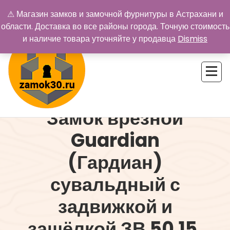
Перейти
⚠ Магазин замков и замочной фурнитуры в Астрахани и
к
области. Доставка во все районы города. Точную стоимость
содержимому
и наличие товара уточняйте у продавца
Dismiss
Замок врезной
Купить замок в Астрахани. Замки и дверная фурнитура
Guardian
(Гардиан)
сувальдный с
задвижкой и
защёлкой ЗВ 50.15,